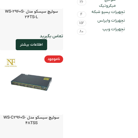
26
میکروتیک
سوئیچ سیسکو مدل WS-2960S-
تجهیزات پسیو شبکه
4
24TS-L
تجهیزات وایرلس
152
تجهیزات ویپ
80
اطلاعات بیشتر
ناموجود
سوئیچ سیسکو مدل WS-C2960S-
48TSS