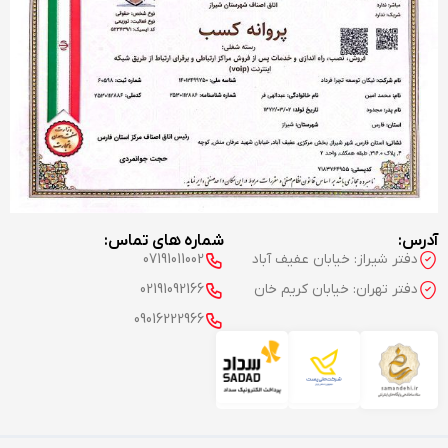
آدرس:
شماره های تماس:
دفتر شیراز: خیابان عفیف آباد
07191011002
دفتر تهران: خیابان کریم خان
02191092166
09016222966