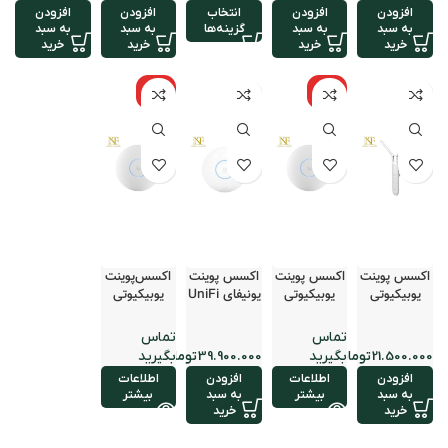
افزودن
افزودن
انتخاب
افزودن
افزودن
به سبد
به سبد
گزینه‌ها
به سبد
به سبد
خرید
خرید
خرید
خرید
نامو
نامو
جود
جود
اکسس پوینت
اکسس پوینت
اکسس پوینت
اکسس‌پوینت
یوبیکیوتی
یوبیکیوتی
یونیفای UniFi
یوبیکیوتی
مدل UniFi
مدل UniFi
U7 LR
مدل UniFi
UAP AC LR
UAP AC Pro
UAP AC
Mesh
تومان
تومان
افزودن
اطلاعات
افزودن
اطلاعات
به سبد
بیشتر
به سبد
بیشتر
خرید
خرید