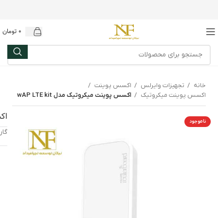
0
تومان
خانه
تجهیزات وایرلس
اکسس پوینت
اکسس پوینت میکروتیک
اکسس پوینت میکروتیک مدل wAP LTE kit
اکس
ناموجود
گارانتی: 12 م