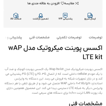
مقایسه
افزودن به علاقه مندی ها
ارسال سریع
پشتیبانی 724
تضمین بازگشت
ضمانت کالا
توضیحات
توضیحات تکمیلی
مشخصات فنی
پشتیبانی و دانلو
اکسس پوینت میکروتیک مدل wAP
LTE kit
اکسس پوینت میکروتیک مدل Wap lte kit یک اکسس پوینت کوچک و ضد آب
با یک مودم cellular داخلی است. که از اتصال 2G ،3G و (4G (LTE پشتیبانی می
کند و در بازار تجهیزات شبکه به فروش می رسد. این دستگاه به وایرلس
استاندارد 802.11b/g/n داخلی WAP متصل می شود و از طریق تلفن یا هر دستگاه
وایرلس دیگر به شبکه LTE دسترسی پیدا می کند. این محصول همچنین دارای
یک پورت LAN اترنت 10/100 برای دستگاه های سیمی است.
مشخصات فنی