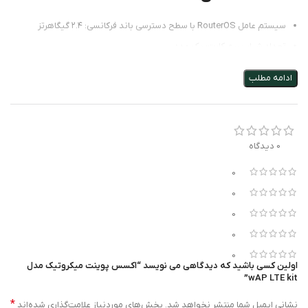
سیستم عامل RouterOS با سطح دسترسی باند فرکانسی: ۲.۴ گیگاهرتز
تعداد شیار سیم کارت: یک عدد
تعداد پورت RJ-11: یک عدد
ادامه مطلب
قابلیت‌های روتر و اکسس پوینت: نشانگر LED
0 دیدگاه
0
0
0
0
0
اولین کسی باشید که دیدگاهی می نویسد “اکسس پوینت میکروتیک مدل
wAP LTE kit”
*
نشانی ایمیل شما منتشر نخواهد شد.
بخش‌های موردنیاز علامت‌گذاری شده‌اند