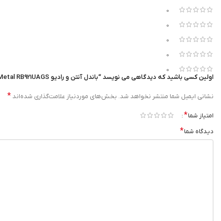
0
0
0
0
0
اولین کسی باشید که دیدگاهی می نویسد “باندل آنتن و رادیو ANT-5531N deltalink + NetMetal RB921UAGS+ کابل رابط”
*
نشانی ایمیل شما منتشر نخواهد شد.
بخش‌های موردنیاز علامت‌گذاری شده‌اند
*
امتیاز شما
*
دیدگاه شما