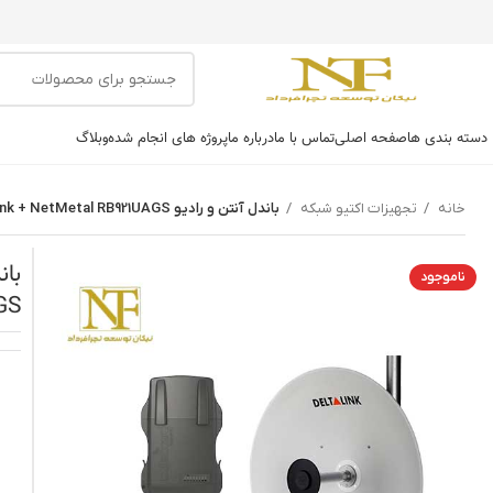
دسته بندی ها
صفحه اصلی
تماس با ما
درباره ما
پروژه های انجام شده
وبلاگ
خانه
تجهیزات اکتیو شبکه
باندل آنتن و رادیو ANT-5531N deltalink + NetMetal RB921UAGS+ کابل رابط
ناموجود
UAGS