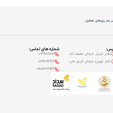
رس:
شماره های تماس:
دفتر شیراز: خیابان عفیف آباد
07191011002
دفتر تهران: خیابان کریم خان
02191092166
09016222966