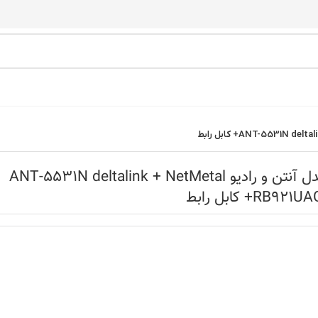
باندل آنتن و رادیو ANT-5531N deltalink + NetMetal
RB921+ کابل رابط