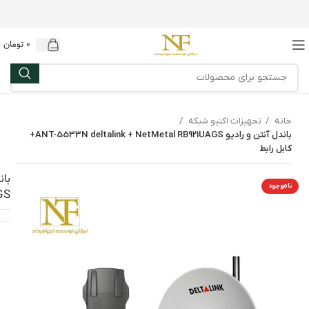
0
تومان
خانه
تجهیزات اکتیو شبکه
باندل آنتن و رادیو ANT-5533N deltalink + NetMetal RB921UAGS+
کابل رابط
ناموجود
UAGS