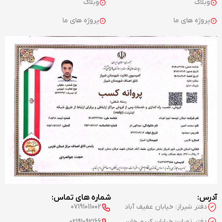
وبلاگ
وبلاگ
پروژه های ما
پروژه های ما
آدرس:
شماره های تماس:
دفتر شیراز: خیابان عفیف آباد
07191011002
دفتر تهران: خیابان کریم خان
02191092166