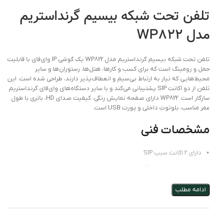
تلفن تحت شبکه بیسیم گرنداستریم
مدل WP822
تلفن تحت شبکه بیسیم گرنداستریم مدل WP822 یک گوشی IP وای‌فای با قابلیت
حمل و رومینگ است که برای کسب و کارها، هتل‌ها، رستوران‌ها و سایر
محیط‌هایی که نیاز به ارتباط بی‌سیم و انعطاف‌پذیر دارند، طراحی شده است. این
تلفن از دو اکانت SIP پشتیبانی می‌کند و با سایر دستگاه‌های وای‌فای گرنداستریم
سازگار است. WP822 دارای صفحه نمایش رنگی، کیفیت صدای HD، باتری با طول
عمر مناسب، بلوتوث داخلی و پورت USB است.
مشخصات فنی
دارای 2 اکانت سیپ SIP
دارای کیفیت صدای HD
دارای قابلیت حذف اکو آکوستیک و محافظ نویز
ادامه مطلب
دارای Wi-Fi دو بانده
پشتیبانی از رومینگ