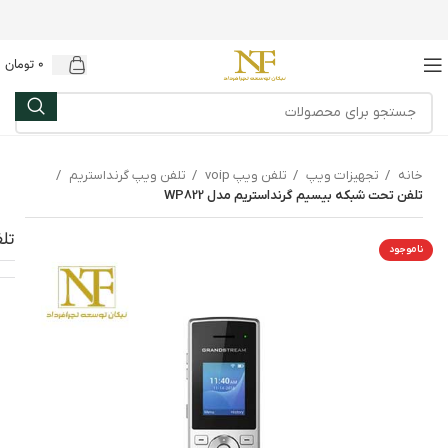
0
تومان
خانه
تجهیزات ویپ
تلفن ویپ voip
تلفن ویپ گرنداستریم
تلفن تحت شبکه بیسیم گرنداستریم مدل WP822
تلف
ناموجود