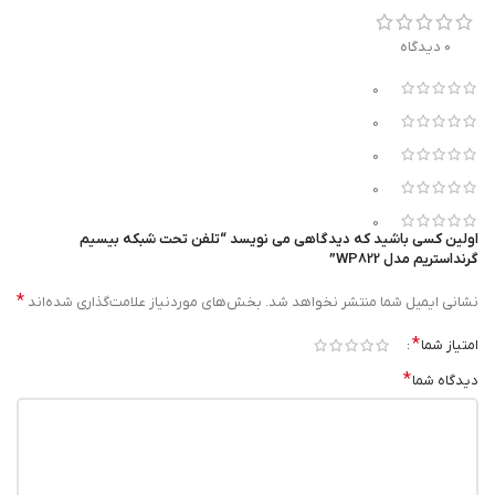
دارای LCD رنگی 4 اینچی (240×320)
0 دیدگاه
نگهداری شارژ 8 ساعت در حالت مکالمه و 200 ساعت آماده به کار
0
0
0
0
0
اولین کسی باشید که دیدگاهی می نویسد “تلفن تحت شبکه بیسیم
گرنداستریم مدل WP822”
*
نشانی ایمیل شما منتشر نخواهد شد.
بخش‌های موردنیاز علامت‌گذاری شده‌اند
*
امتیاز شما
*
دیدگاه شما