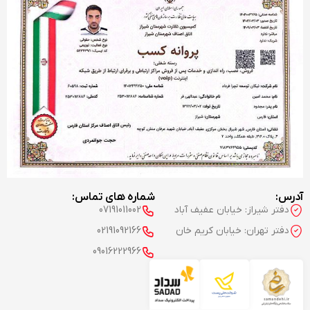
آدرس:
شماره های تماس:
دفتر شیراز: خیابان عفیف آباد
07191011002
دفتر تهران: خیابان کریم خان
02191092166
09016222966