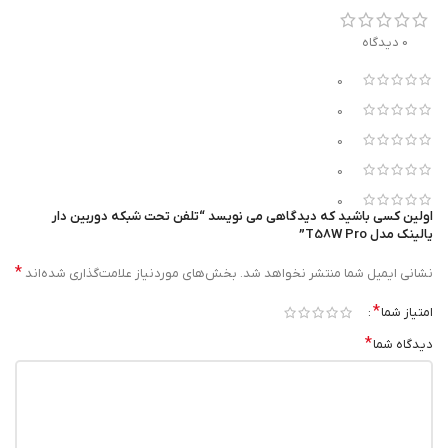
پشتیبانی از سیستم عامل اندروید 9.0
0 دیدگاه
دارای قابلیت WI-Fi
0
پشتیبانی از بلوتوث نسخه 2.4
0
قابلیت کنفرانس صوتی 5 طرفه
0
دارای دو پورت USB TYPE A
0
فاقد آداپتور
0
اولین کسی باشید که دیدگاهی می نویسد “تلفن تحت شبکه دوربین دار
یالینک مدل T58W Pro”
*
نشانی ایمیل شما منتشر نخواهد شد.
بخش‌های موردنیاز علامت‌گذاری شده‌اند
*
امتیاز شما
*
دیدگاه شما