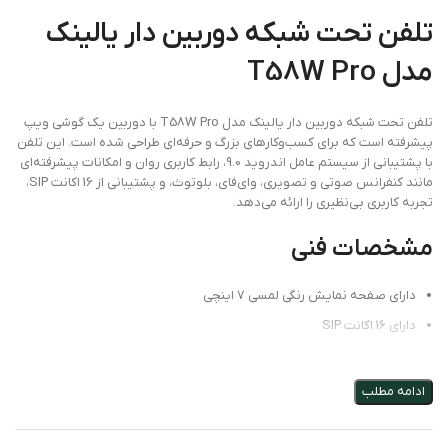
تلفن تحت شبکه دوربین دار یالینک
مدل T58W Pro
تلفن تحت شبکه دوربین دار یالینک مدل T58W Pro با دوربین یک گوشی ویپ
پیشرفته است که برای کسب‌وکارهای بزرگ و حرفه‌ای طراحی شده است. این تلفن
با پشتیبانی از سیستم عامل اندروید 9.0، رابط کاربری روان و امکانات پیشرفته‌ای
مانند کنفرانس صوتی و تصویری، وای‌فای، بلوتوث، و پشتیبانی از 16 اکانت SIP،
تجربه کاربری بی‌نظیری را ارائه می‌دهد.
مشخصات فنی
دارای صفحه نمایش رنگی لمسی 7 اینچی
دارای 16 اکانت SIP
قابلیت 16 تماس همزمان
دارای دوربین با کیفیت
ادامه مطلب
دارای رزولوشن رزولوشن 600*1024 پیکسل
کیفیت صدا HD