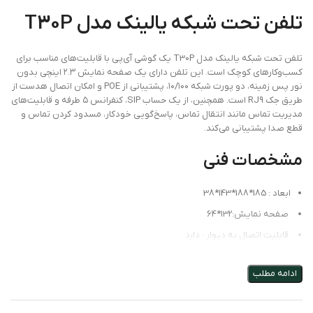
تلفن تحت شبکه یالینک مدل T30P
تلفن تحت شبکه یالینک مدل T30P یک گوشی آی‌پی با قابلیت‌های مناسب برای
کسب‌وکارهای کوچک است. این تلفن دارای یک صفحه نمایش ۲.۳ اینچی بدون
نور پس زمینه، دو پورت شبکه ۱۰/۱۰۰، پشتیبانی از POE و امکان اتصال هدست از
طریق جک RJ9 است. همچنین، از یک حساب SIP، کنفرانس ۵ طرفه و قابلیت‌های
مدیریت تماس مانند انتقال تماس، پاسخ‌گویی خودکار، مسدود کردن تماس و
قطع صدا پشتیبانی می‌کند.
مشخصات فنی
ابعاد : 185*188*143*38
دارای 2 زاویه قابل تنظیم
ادامه مطلب
دارای 1 اکانت SIP