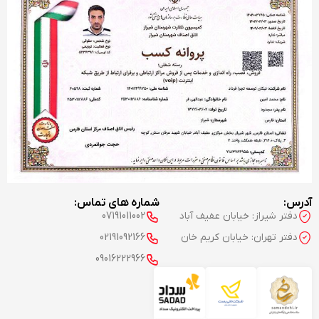
آدرس:
شماره های تماس:
دفتر شیراز: خیابان عفیف آباد
07191011002
دفتر تهران: خیابان کریم خان
02191092166
09016222966