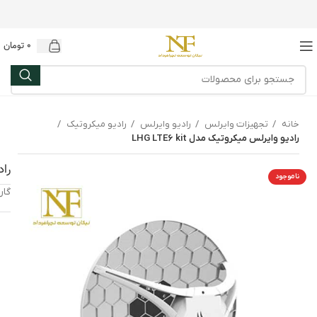
0
تومان
خانه
تجهیزات وایرلس
رادیو وایرلس
رادیو میکروتیک
رادیو وایرلس میکروتیک مدل LHG LTE6 kit
راد
ناموجود
گارانتی: 12 م