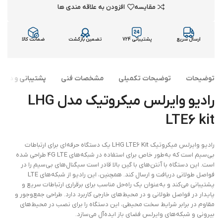
مقایسه
افزودن به علاقه مندی ها
ارسال سریع
پشتیبانی 724
تضمین بازگشت
ضمانت کالا
توضیحات
توضیحات تکمیلی
مشخصات فنی
پشتیبانی و دانلو
رادیو وایرلس میکروتیک مدل LHG
LTE6 kit
رادیو وایرلس میکروتیک LHG LTE6 Kit یک دستگاه حرفه‌ای برای ارتباطات
بی‌سیم است که به‌طور خاص برای استفاده در شبکه‌های 4G LTE طراحی شده
است. این دستگاه با آنتن‌های با گین بالا قادر است سیگنال‌های بی‌سیم را در
فواصل طولانی دریافت و ارسال کند. همچنین، این رادیو از شبکه‌های LTE
پشتیبانی می‌کند و به‌عنوان یک راه‌حل مناسب برای برقراری ارتباطات سریع و
پایدار در فواصل طولانی و در محیط‌های خارجی کاربرد دارد. طراحی جمع‌وجور و
مقاوم در برابر شرایط سخت محیطی، این دستگاه را برای نصب در محیط‌های
بیرونی و شبکه‌های وایرلس فضای باز ایده‌آل می‌سازد.