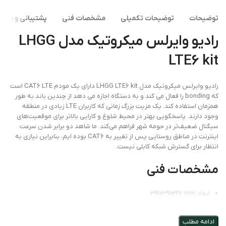
توضیحات
توضیحات تکمیلی
مشخصات فنی
پشتیبانی و دانلو
رادیو وایرلس میکروتیک مدل LHGG
LTE6 kit
رادیو وایرلس میکروتیک مدل LHGG LTE6 kit دارای یک مودم CAT6 LTE است
که bonding را فعال می کند و به دستگاه اجازه می دهد از چندین باند به طور
همزمان استفاده کند. یک مزیت بزرگ زمانی که کاربران LTE زیادی در منطقه
وجود دارند. پاسخگویی بهتر در محیط شلوغ و کارایی بالاتر برای موقعیت‌های
سیگنال ضعیف‌تر در حومه شهر فراهم می‌کند. ما شاهد دو برابر شدن سرعت
اینترنت در مناطق روستایی پس از تغییر به CAT6 بوده ایم، بنابراین نیازی به
انتظار برای گسترش شبکه کابلی نیست.
مشخصات فنی
ابعاد 391x391x227 mm
قابلیت PoE IN در پورت اترنت
ادامه مطلب
سازگار با استاندارد 802.3af/at