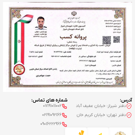
آدرس:
شماره های تماس:
دفتر شیراز: خیابان عفیف آباد
07191011002
دفتر تهران: خیابان کریم خان
02191092166
09016222966