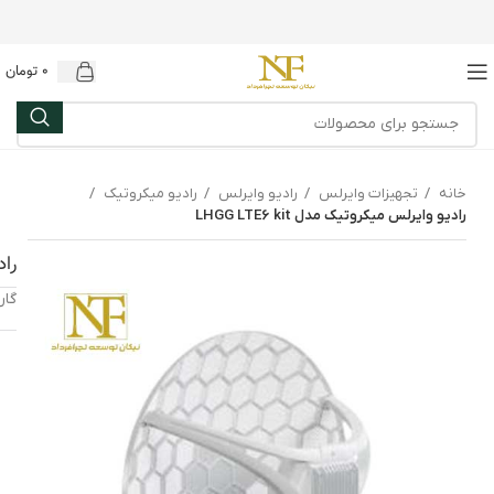
0
تومان
خانه
تجهیزات وایرلس
رادیو وایرلس
رادیو میکروتیک
رادیو وایرلس میکروتیک مدل LHGG LTE6 kit
راد
گارانتی: 12 م