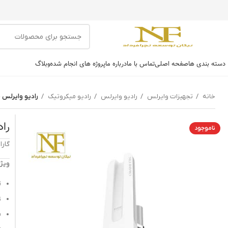
دسته بندی ها
صفحه اصلی
تماس با ما
درباره ما
پروژه های انجام شده
وبلاگ
خانه
تجهیزات وایرلس
رادیو وایرلس
رادیو میکروتیک
رادیو وایرلس میکرو
راد
ناموجود
گارانتی: 8
ویژگ
ق
ت
فر