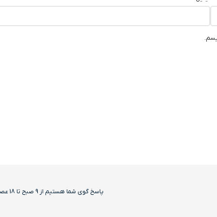
یسم.
پاسخ گوی شما هستیم از 9 صبح تا 18 عصر بجز روزهای تعطیل