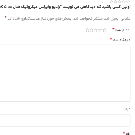
0
اولین کسی باشید که دیدگاهی می نویسد “رادیو وایرلس میکروتیک مدل OmniTiK 5 ac”
پوشش گسترده
:
*
نشانی ایمیل شما منتشر نخواهد شد.
بخش‌های موردنیاز علامت‌گذاری شده‌اند
آنتن‌های قدرتمند با زاویه پوشش 360 درجه.
*
امتیاز شما
قابلیت اطمینان
:
*
دیدگاه شما
طراحی مقاوم در برابر شرایط جوی و عملکرد پایدار.
انعطاف‌پذیری
:
امکان اتصال چندین دستگاه و ارائه خدمات به کاربران مختلف.
مدیریت آسان
:
استفاده از سیستم عامل RouterOS برای مدیریت شبکه
مزایا
*
نام