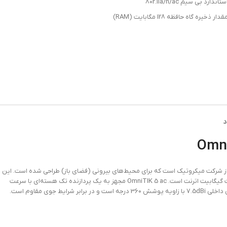
ستاندارد بی سیم 802.11a/n/ac
قدار ذخیره گاه حافظه 128 مگابایت (RAM)
د
سس پوینت وایرلس قدرتمند از شرکت میکروتیک است که برای محیط‌های بیرونی (فضای باز) طراحی شده است. این
دستگاه از استاندارد 802.11ac در فرکانس 5 گیگاهرتز پشتیبانی می‌کند و دارای 5 پورت گیگابیت اترنت است. OmniTIK 5 ac مجهز به یک پردازنده تک هسته‌ای با سرعت