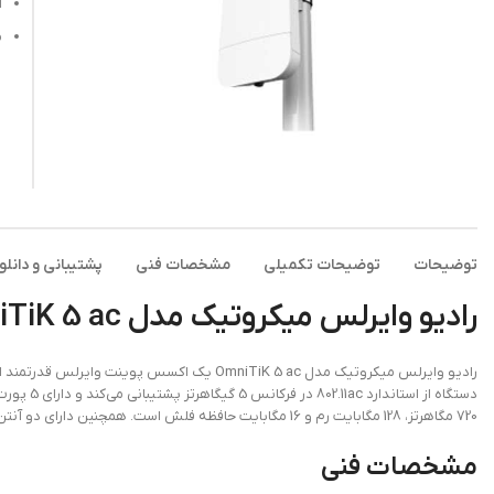
ا
م
توضیحات
توضیحات تکمیلی
مشخصات فنی
پشتیبانی و دانلو
رادیو وایرلس میکروتیک مدل OmniTiK 5 ac
رادیو وایرلس میکروتیک مدل OmniTiK 5 ac یک اک
720 مگاهرتز، 128 مگابایت رم و 16 مگابایت حافظه فلش است. همچنین دارای دو آنتن داخلی 7.5dBi با زاویه پوشش 360 درجه است و در برابر شرایط جوی مقاوم است.
مشخصات فنی