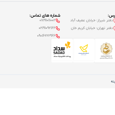
رس:
شماره های تماس:
دفتر شیراز: خیابان عفیف آباد
07191011002
دفتر تهران: خیابان کریم خان
02191092166
09016222966
ته