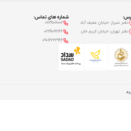
رس:
شماره های تماس:
دفتر شیراز: خیابان عفیف آباد
07191011002
دفتر تهران: خیابان کریم خان
02191092166
09016222966
ته