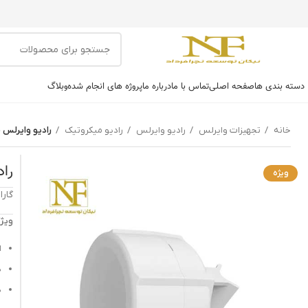
دسته بندی ها
صفحه اصلی
تماس با ما
درباره ما
پروژه های انجام شده
وبلاگ
خانه
تجهیزات وایرلس
رادیو وایرلس
رادیو میکروتیک
رادیو وایرلس میکرو
راد
ویژه
گارانتی: 12 ماهه 
ویژگ
ا
د
د