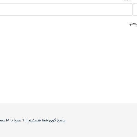
یسم.
پاسخ گوی شما هستیم از 9 صبح تا 18 عصر بجز روزهای تعطیل