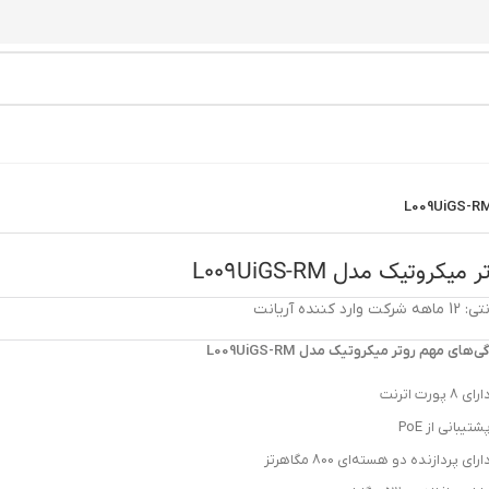
 میکروتیک مدل L009UiGS-RM
شرکت وارد کننده آریانت
‌های مهم روتر میکروتیک مدل L009UiGS-RM
ارای 8 پورت اترنت
شتیبانی از PoE
ارای پردازنده دو هسته‌ای 800 مگاهرتز