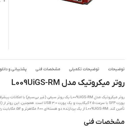
د
توضیحات
توضیحات تکمیلی
مشخصات فنی
پشتیبانی و دانلو
روتر میکروتیک مدل L009UiGS-RM
تأمین کند. L009UiGS-RM از یک پردازنده دو هسته‌ای 800 مگاهرتز و 512 مگابایت رم برخوردار است و از لایسنس سطح 5 میکروتیک بهره می‌برد.
مشخصات فنی