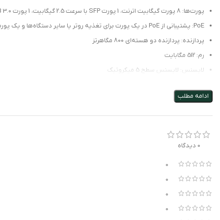
پورت‌ها: 8 پورت گیگابیت اترنت، 1 پورت SFP با سرعت 2.5 گیگابیت، 1 پورت USB 3.0
PoE: پشتیبانی از PoE در یک پورت برای تغذیه روتر یا سایر دستگاه‌ها و یک پورت PoE-Out
پردازنده: پردازنده دو هسته‌ای 800 مگاهرتز
رم: 512 مگابایت
لایسنس: لایسنس سطح 5 میکروتیک
عملکرد: سرعت بالا در مسیریابی، فایروال و قابلیت‌های IPsec
ادامه مطلب
پشتیبانی: پشتیبانی از پروتکل‌های RIP، OSPF، BGP، هات‌اسپات و یوزر منیجر
مقاومت: بدنه مستحکم و طراحی شده برای خنک‌سازی بهتر
مزایا:
0 دیدگاه
عملکرد قدرتمند
:
0
پردازنده دو هسته‌ای و رم بالا، عملکرد خوب در مسیریابی و پردازش‌های سنگین.
0
0
انعطاف‌پذیری
:
0
پورت SFP، پشتیبانی از PoE و پورت USB امکان اتصال و مدیریت متنوعی را فراهم می‌کنند.