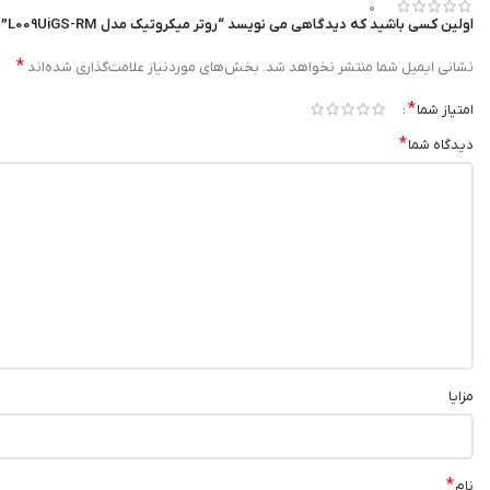
0
اولین کسی باشید که دیدگاهی می نویسد “روتر میکروتیک مدل L009UiGS-RM”
مدیریت آسان
:
*
نشانی ایمیل شما منتشر نخواهد شد.
بخش‌های موردنیاز علامت‌گذاری شده‌اند
لایسنس سطح 5 و نرم‌افزار RouterOS امکان مدیریت و پیکربندی گسترده را فراهم می‌آورند.
*
امتیاز شما
قیمت مناسب
:
*
دیدگاه شما
در مقایسه با سایر روترهای با امکانات مشابه، قیمت مناسبی دارد.
مزایا
*
نام