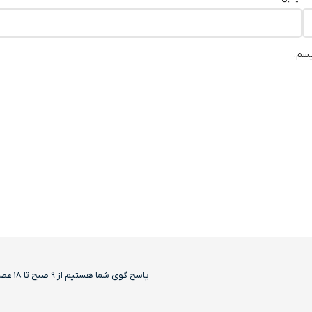
یسم.
پاسخ گوی شما هستیم از 9 صبح تا 18 عصر بجز روزهای تعطیل