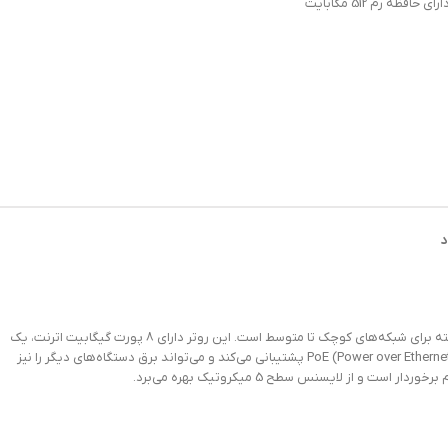
ارای حافظه رم 512 مگابایت
د
روتر میکروتیک مدل L009UiGS-RM یک روتر سیمی (غیر بی‌سیم) با امکانات پیشرفته برای شبکه‌های کوچک تا متوسط است. این روتر دارای 8 پورت گیگابیت اترنت، یک
پورت SFP با سرعت 2.5 گیگابیت و یک پورت USB 3.0 است. همچنین، این روتر از PoE (Power over Ethernet) پشتیبانی می‌کند و می‌تواند برق دستگاه‌های دیگر را نیز