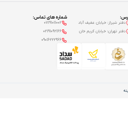
رس:
شماره های تماس:
دفتر شیراز: خیابان عفیف آباد
07191011002
دفتر تهران: خیابان کریم خان
02191092166
09016222966
ته