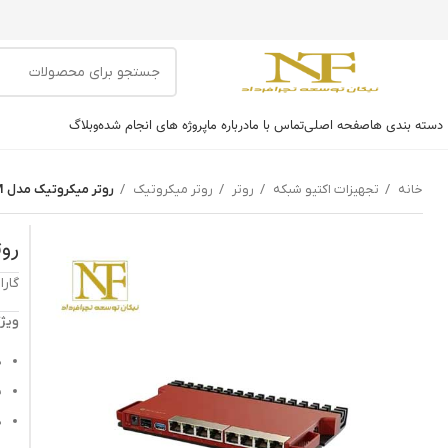
دسته بندی ها
صفحه اصلی
تماس با ما
درباره ما
پروژه های انجام شده
وبلاگ
خانه
تجهیزات اکتیو شبکه
روتر
روتر میکروتیک
روتر میکروتیک مدل L009UiGS-RM
روتر
گارانتی: 12 ماهه 
ویژگی
د
پ
د